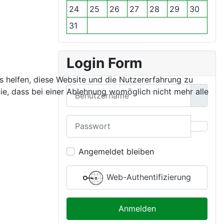
h
n
t
24
25
26
27
28
29
30
r
a
31
t
Login Form
ns helfen, diese Website und die Nutzererfahrung zu
Benutzername
ie, dass bei einer Ablehnung womöglich nicht mehr alle
Passwort
Passwo
Angemeldet bleiben
Web-Authentifizierung
Anmelden