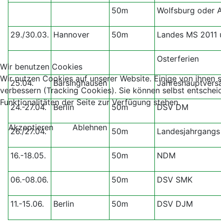
50m
Wolfsburg oder A
29./30.03.
Hannover
50m
Landes MS 2011 u
Osterferien
Wir benutzen Cookies
Wir nutzen Cookies auf unserer Website. Einige von ihnen s
25.04.
Barsinghausen
Jahreshauptver
verbessern (Tracking Cookies). Sie können selbst entschei
Funktionalitäten der Seite zur Verfügung stehen.
24.-27.04.
Berlin
50m
DSV DM
Akzeptieren
Ablehnen
26./27.04.
50m
Landesjahrgangs
16.-18.05.
50m
NDM
06.-08.06.
50m
DSV SMK
11.-15.06.
Berlin
50m
DSV DJM