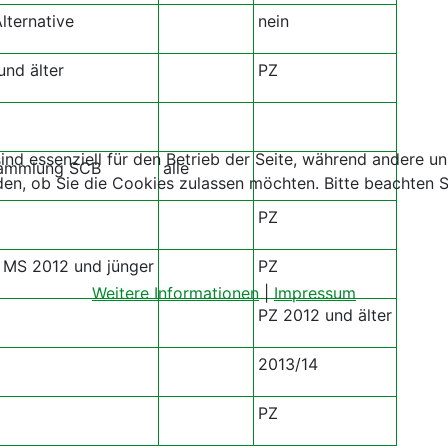
lternative
nein
nd älter
PZ
ind essenziell für den Betrieb der Seite, während andere u
sammlung SCB
alle
den, ob Sie die Cookies zulassen möchten. Bitte beachten S
PZ
 MS 2012 und jünger
PZ
Weitere Informationen
|
Impressum
PZ 2012 und älter
2013/14
PZ