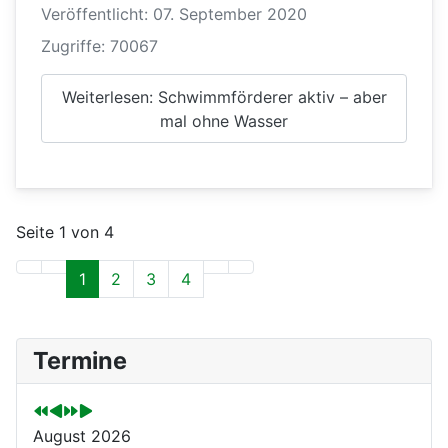
Veröffentlicht: 07. September 2020
Zugriffe: 70067
Weiterlesen: Schwimmförderer aktiv – aber
mal ohne Wasser
Seite 1 von 4
1
2
3
4
V
V
N
N
Termine
o
o
ä
ä
r
r
c
c
h
h
h
h
August 2026
e
e
s
s