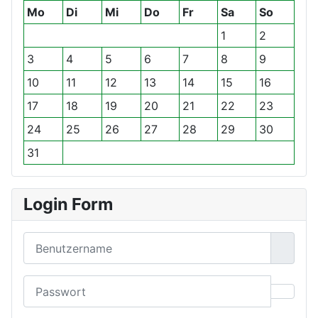
r
r
t
t
Mo
Di
Mi
Do
Fr
Sa
So
i
i
e
e
1
2
g
g
s
s
3
4
5
6
7
8
9
e
e
J
M
s
r
a
o
10
11
12
13
14
15
16
J
M
h
n
17
18
19
20
21
22
23
a
o
r
a
h
n
t
24
25
26
27
28
29
30
r
a
31
t
Login Form
Benutzername
Passwort
Passwo