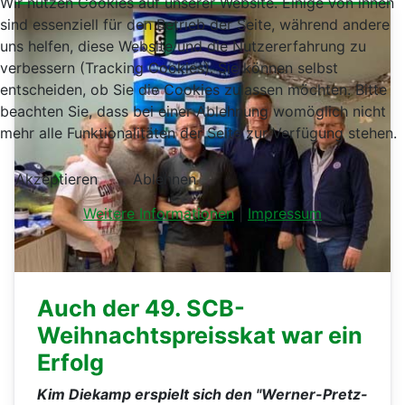
Wir nutzen Cookies auf unserer Website. Einige von ihnen
sind essenziell für den Betrieb der Seite, während andere
uns helfen, diese Website und die Nutzererfahrung zu
verbessern (Tracking Cookies). Sie können selbst
entscheiden, ob Sie die Cookies zulassen möchten. Bitte
beachten Sie, dass bei einer Ablehnung womöglich nicht
mehr alle Funktionalitäten der Seite zur Verfügung stehen.
Akzeptieren
Ablehnen
Weitere Informationen
|
Impressum
Auch der 49. SCB-
Weihnachtspreisskat war ein
Erfolg
Kim Diekamp erspielt sich den "Werner-Pretz-