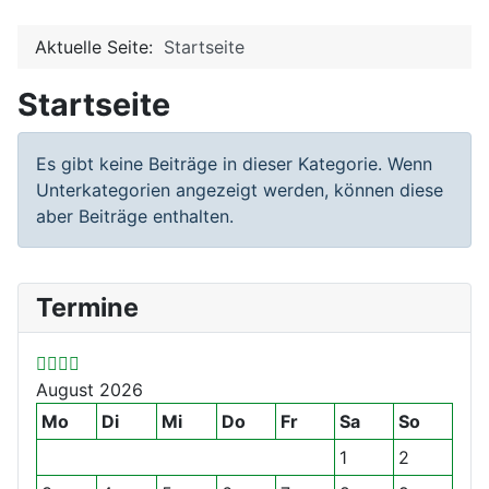
Aktuelle Seite:
Startseite
Startseite
Information
Es gibt keine Beiträge in dieser Kategorie. Wenn
Unterkategorien angezeigt werden, können diese
aber Beiträge enthalten.
V
V
N
N
Termine
o
o
ä
ä
r
r
c
c
h
h
h
h
August 2026
e
e
s
s
r
r
t
t
Mo
Di
Mi
Do
Fr
Sa
So
i
i
e
e
1
2
g
g
s
s