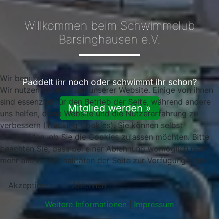
Willkommen beim Schwimmclub
Barsinghausen e.V.
Wir benutzen Cookies
Paddelt ihr noch oder schwimmt ihr schon?
Wir nutzen Cookies auf unserer Website. Einige von ihnen
sind essenziell für den Betrieb der Seite, während andere
Mitglied werden »
uns helfen, diese Website und die Nutzererfahrung zu
verbessern (Tracking Cookies). Sie können selbst
entscheiden, ob Sie die Cookies zulassen möchten. Bitte
beachten Sie, dass bei einer Ablehnung womöglich nicht
mehr alle Funktionalitäten der Seite zur Verfügung stehen.
Akzeptieren
Ablehnen
Weitere Informationen
|
Impressum