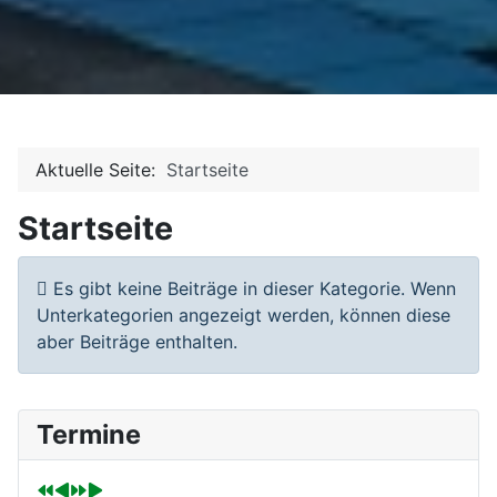
Aktuelle Seite:
Startseite
Startseite
Information
Es gibt keine Beiträge in dieser Kategorie. Wenn
Unterkategorien angezeigt werden, können diese
aber Beiträge enthalten.
V
V
N
N
Termine
o
o
ä
ä
r
r
c
c
h
h
h
h